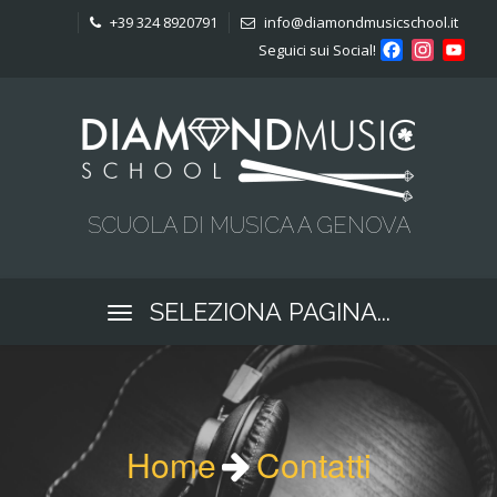
+39 324 8920791
info@diamondmusicschool.it
Facebook
Instag
Yo
Seguici sui Social!
Cha
SCUOLA DI MUSICA A GENOVA
SELEZIONA PAGINA...
Home
Contatti